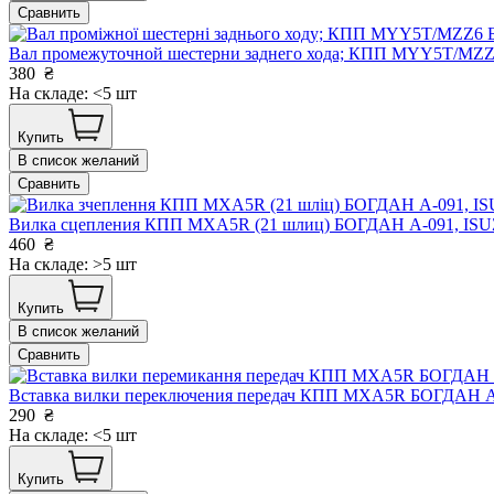
Сравнить
Вал промежуточной шестерни заднего хода; КПП MYY5T/MZZ
380
₴
На складе: <5 шт
Купить
В список желаний
Сравнить
Вилка сцепления КПП MXA5R (21 шлиц) БОГДАН А-091, IS
460
₴
На складе: >5 шт
Купить
В список желаний
Сравнить
Вставка вилки переключения передач КПП MXA5R БОГДАН А
290
₴
На складе: <5 шт
Купить