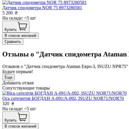
Датчик спидометра NQR 75 8973280581
5 200
₴
На складе: <5 шт
Купить
В список желаний
Сравнить
Отзывы о "Датчик спидометра Ataman 
Отзывов о "Датчик спидометра Ataman Евро-3, ISUZU NPR75" 
Будьте первым!
Еще
Добавить отзыв
Сопутствующие товары
Ось сателитов БОГДАН А-091/А-092, ISUZU NQR71/NQR70
320
₴
На складе: <5 шт
Купить
В список желаний