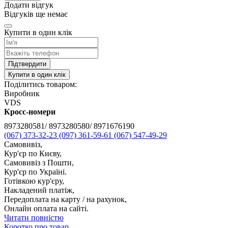
Додати відгук
Відгуків ще немає
Купити в один клік
Підтвердити
Купити в один клік
Поділитись товаром:
Виробник
VDS
Кросс-номери
8973280581/ 8973280580/ 8971676190
(067) 373-32-23
(097) 361-59-61
(067) 547-49-29
Самовивіз,
Кур'єр по Києву,
Самовивіз з Пошти,
Кур'єр по Україні.
Готівкою кур'єру,
Накладений платіж,
Передоплата на карту / на рахунок,
Онлайн оплата на сайті.
Читати повністю
Коротко про товар