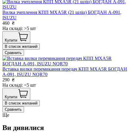
Вилка зчеплення КПП MXA5R (21 шліц) БОГДАН А-091,
ISUZU
460
₴
На складі: >5 шт
Купити
В список желаний
Сравнить
Вставка вилки перемикання передач КПП MXA5R БОГДАН
А-091, ISUZU NQR70
290
₴
На складі: <5 шт
Купити
В список желаний
Сравнить
Ще
Ви дивилися