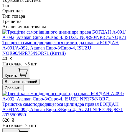
Тормозная система
Тип
Оригинал
Тип товара
Трещетка
Аналогичные товары
Трещотка самоподводящегося цилиндра правая БОГДАН
А-091/А-092, Ataman Евро-3/Евро-4, ISUZU
NQR90/NPR75/NQR71 (Китай)
40
₴
На складе: <5 шт
Купить
В список желаний
Сравнить
Трещотка самоподводящегося цилиндра правая БОГДАН
А-091/А-092, Ataman Евро-3/Евро-4, ISUZU NPR75/NQR71
8975509880
620
₴
На складе: >5 шт