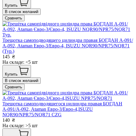
Купить
В список желаний
Сравнить
Трещотка самоподводящего цилиндра правая БОГДАН А-091/
А-092, Ataman Евро-3/Евро-4, ISUZU NQR90/NPR75/NQR71
(Тур.)
145
₴
На складе: <5 шт
Купить
В список желаний
Сравнить
Трещотка самоподводящегося цилиндра правая БОГДАН
А-091/А-092, Ataman Евро-3/Евро-4,ISUZU
NQR90/NPR75/NQR71 CZG
140
₴
На складе: >5 шт