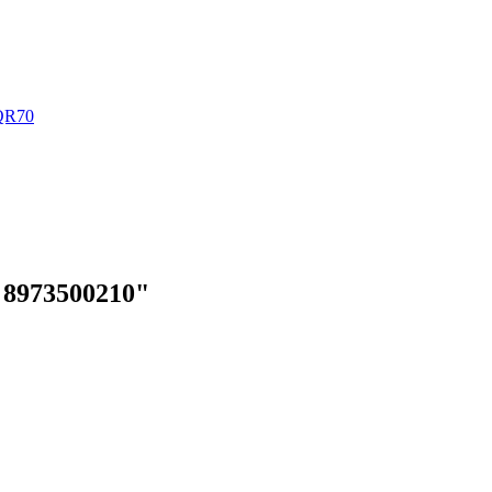
QR70
 8973500210"