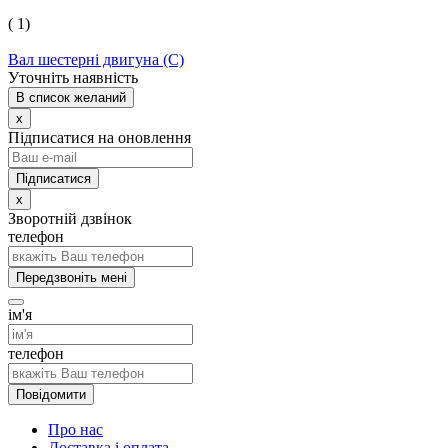
( 1)
Вал шестерні двигуна (С)
Уточніть наявність
В список желаний
x
Підписатися на оновлення
x
Зворотній дзвінок
телефон
Передзвоніть мені
ім'я
телефон
Повідомити
Про нас
Доставка і оплата