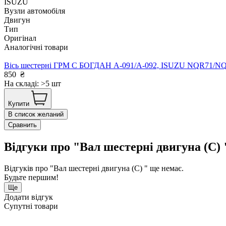
ISUZU
Вузли автомобіля
Двигун
Тип
Оригінал
Аналогічні товари
Вісь шестерні ГРМ С БОГДАН А-091/А-092, ISUZU NQR71/N
850
₴
На складі: >5 шт
Купити
В список желаний
Сравнить
Відгуки про "Вал шестерні двигуна (С) 
Відгуків про "Вал шестерні двигуна (С) " ще немає.
Будьте першим!
Ще
Додати відгук
Супутні товари