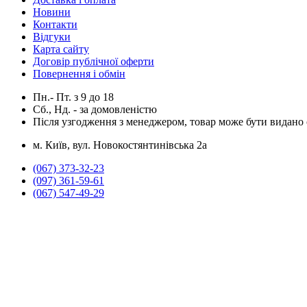
Новини
Контакти
Відгуки
Карта сайту
Договір публічної оферти
Повернення і обмін
Пн.- Пт.
з
9
до
18
Сб., Нд. -
за домовленістю
Після узгодження з менеджером, товар може бути видано о
м. Київ, вул. Новокостянтинівська 2а
(067) 373-32-23
(097) 361-59-61
(067) 547-49-29