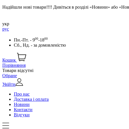
Надійшли нові товари!!!! Дивіться в розділі «Новини» або «Н
укр
рус
00
00
Пн.-Пт. - 9
-18
Сб., Нд. -
за домовленістю
Кошик
Порівняння
Товари відсутні
Обране
Увійти
Про нас
Доставка і оплата
Новини
Контакти
Відгуки