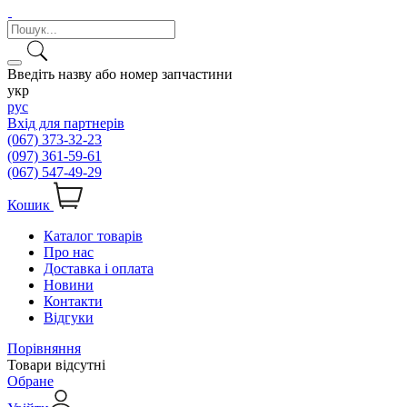
Введіть назву або номер запчастини
укр
рус
Вхід для партнерів
(067) 373-32-23
(097) 361-59-61
(067) 547-49-29
Кошик
Каталог товарів
Про нас
Доставка і оплата
Новини
Контакти
Відгуки
Порівняння
Товари відсутні
Обране