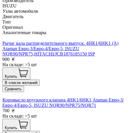
Производитель
ISUZU
Узлы автомобиля
Двигатель
Тип
Оригинал
Аналогичные товары
Рычаг вала распределительного выпуск. 4HК1/6HK1 (А)
Ataman Евро-3/Евро-4/Евро-5, ISUZU
NQR90/NPR75,HITACHI/JCB1876185150 ISP
900
₴
На складе: >5 шт
Купить
В список желаний
Сравнить
Коромысло впускного клапана 4HK1/6НК1 Ataman Евро-3/
Евро-4/Евро-5, ISUZU NQR90/NPR75/NQR71
700
₴
На складе: >5 шт
Купить