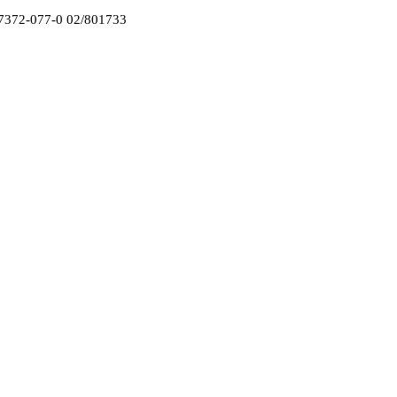
7372
-
077
-
0
02/801
733