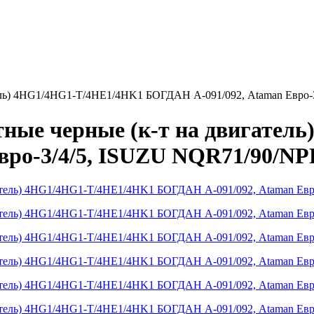
ель) 4HG1/4HG1-T/4HE1/4HK1 БОГДАН А-091/092, Ataman Евро-
ные черные (к-т на двигател
ро-3/4/5, ISUZU NQR71/90/NPR