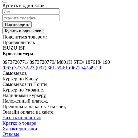
Купить в один клик
Подтвердить
Купить в один клик
Поделиться товаром:
Производитель
ISUZU ISP
Кросс-номера
8973720771/ 8973720770/ M801H STD/ 1876184190
(067) 373-32-23
(097) 361-59-61
(067) 547-49-29
Самовывоз,
Курьер по Киеву,
Самовывоз из Почты,
Курьер по Украине.
Наличными курьеру,
Наложенный платеж,
Предоплата на карту / на счет,
Онлайн оплата на сайте.
Читать полностью
Кратко о товаре
Характеристики
Отзывы