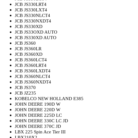
JCB JS330LRT4
JCB JS330LXT4
JCB JS330NLCT4
JCB JS330NXDT4
JCB JS330XD
JCB JS33OXD AUTO
JCB JS330XD AUTO
JCB JS360
JCB JS360LR
JCB JS360XD
JCB JS360LCT4
JCB JS360LRT4
JCB JS360LXDT4
JCB JS360NLCT4
JCB JS360NXDT4
JCB JS370
JCB JZ235
KOBELCO NEW HOLLAND E385
JOHN DEERE 190D W
JOHN DEERE 220D W
JOHN DEERE 225D LC
JOHN DEERE
330C
LC
JD
JOHN DEERE 3
7
0C JD
LBX 225 Spin Ace Tier III
LBX210X2