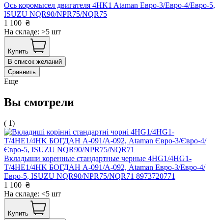
Ось коромысел двигателя 4HK1 Ataman Евро-3/Евро-4/Евро-5,
ISUZU NQR90/NPR75/NQR75
1 100
₴
На складе: >5 шт
Купить
В список желаний
Сравнить
Еще
Вы смотрели
( 1)
Вкладыши коренные стандартные черные 4HG1/4HG1-
T/4HE1/4HK БОГДАН А-091/А-092, Ataman Евро-3/Евро-4/
Евро-5, ISUZU NQR90/NPR75/NQR71 8973720771
1 100
₴
На складе: <5 шт
Купить