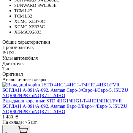
SUNWARD SWE360LC
SUNWARD SWE365E
TCM L27
TCM L32
XCMG XE370C
XCMG XE335C
XGMAXG833
Общие характеристики
Производитель
ISUZU
Узлы автомобиля
Двигатель
Тип
Оригинал
Аналогичные товары
Вкладыши коренные STD 4HG1/4HG1-T/4HЕ1/4НК1/FVR
БОГДАН А-091/А-092, Ataman Евро-3/Евро-4/Евро-5, ISUZU
NQR90/NPR75/NQR71 TAIHO
1 480
₴
На складе: >5 шт