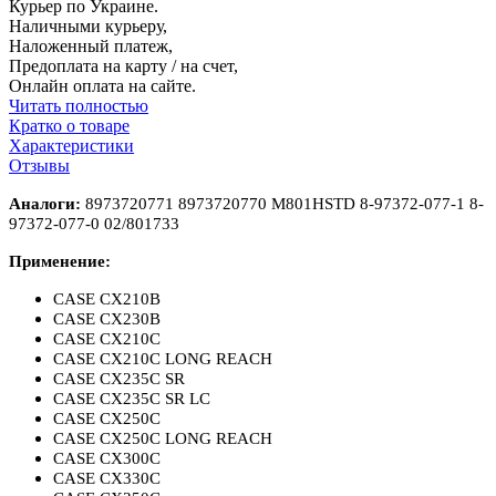
Курьер по Украине.
Наличными курьеру,
Наложенный платеж,
Предоплата на карту / на счет,
Онлайн оплата на сайте.
Читать полностью
Кратко о товаре
Характеристики
Отзывы
Аналоги:
8973720771
8973720770
M801HSTD 8
-
97372
-
077
-
1 8
-
97372
-
077
-
0
02/801
733
Применение:
CASE CX210B
CASE CX230B
CASE CX210C
CASE CX210C LONG REACH
CASE CX235C SR
CASE CX235C SR LC
CASE CX250C
CASE CX250C LONG REACH
CASE CX300C
CASE CX330C