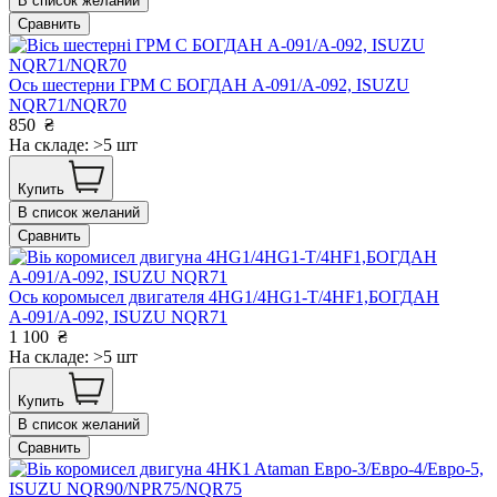
В список желаний
Сравнить
Ось шестерни ГРМ С БОГДАН А-091/А-092, ISUZU
NQR71/NQR70
850
₴
На складе: >5 шт
Купить
В список желаний
Сравнить
Ось коромысел двигателя 4HG1/4HG1-T/4HF1,БОГДАН
А-091/А-092, ISUZU NQR71
1 100
₴
На складе: >5 шт
Купить
В список желаний
Сравнить