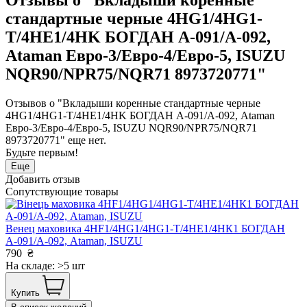
Отзывы о "Вкладыши коренные
стандартные черные 4HG1/4HG1-
T/4HE1/4HK БОГДАН А-091/А-092,
Ataman Евро-3/Евро-4/Евро-5, ISUZU
NQR90/NPR75/NQR71 8973720771"
Отзывов о "Вкладыши коренные стандартные черные
4HG1/4HG1-T/4HE1/4HK БОГДАН А-091/А-092, Ataman
Евро-3/Евро-4/Евро-5, ISUZU NQR90/NPR75/NQR71
8973720771" еще нет.
Будьте первым!
Еще
Добавить отзыв
Сопутствующие товары
Венец маховика 4HF1/4HG1/4HG1-T/4НЕ1/4НК1 БОГДАН
А-091/А-092, Ataman, ISUZU
790
₴
На складе: >5 шт
Купить