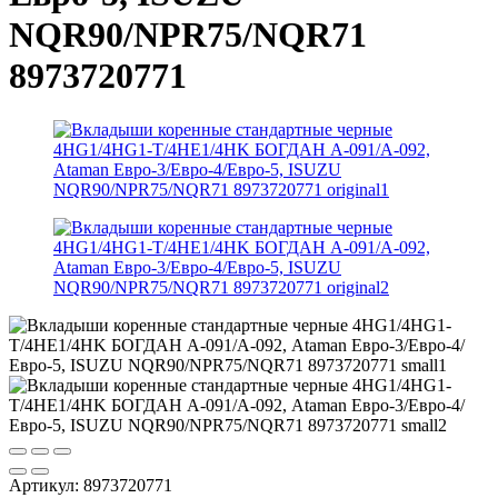
NQR90/NPR75/NQR71
8973720771
Артикул:
8973720771