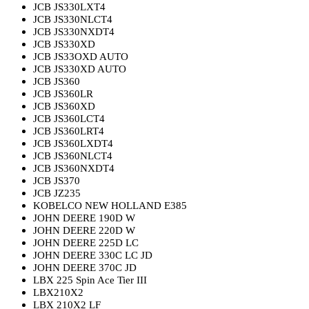
JCB JS330LXT4
JCB JS330NLCT4
JCB JS330NXDT4
JCB JS330XD
JCB JS33OXD AUTO
JCB JS330XD AUTO
JCB JS360
JCB JS360LR
JCB JS360XD
JCB JS360LCT4
JCB JS360LRT4
JCB JS360LXDT4
JCB JS360NLCT4
JCB JS360NXDT4
JCB JS370
JCB JZ235
KOBELCO NEW HOLLAND E385
JOHN DEERE 190D W
JOHN DEERE 220D W
JOHN DEERE 225D LC
JOHN DEERE
330C
LC
JD
JOHN DEERE 3
7
0C JD
LBX 225 Spin Ace Tier III
LBX210X2
LBX 210X2 LF