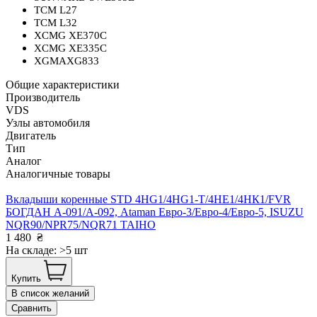
TCM L27
TCM L32
XCMG XE370C
XCMG XE335C
XGMAXG833
Общие характеристики
Производитель
VDS
Узлы автомобиля
Двигатель
Тип
Аналог
Аналогичные товары
Вкладыши коренные STD 4HG1/4HG1-T/4HЕ1/4НК1/FVR
БОГДАН А-091/А-092, Ataman Евро-3/Евро-4/Евро-5, ISUZU
NQR90/NPR75/NQR71 TAIHO
1 480
₴
На складе: >5 шт
Купить
В список желаний
Сравнить