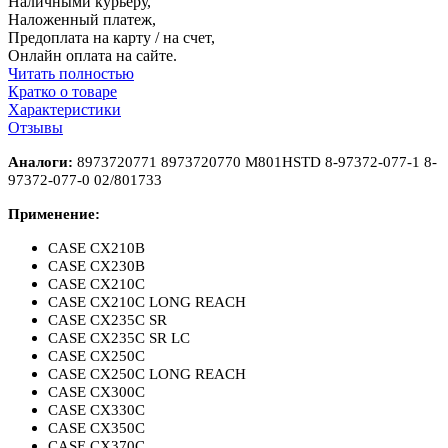
Наличными курьеру,
Наложенный платеж,
Предоплата на карту / на счет,
Онлайн оплата на сайте.
Читать полностью
Кратко о товаре
Характеристики
Отзывы
Аналоги:
8973720771
8973720770
M801HSTD 8
-
97372
-
077
-
1 8
-
97372
-
077
-
0
02/801
733
Применение:
CASE CX210B
CASE CX230B
CASE CX210C
CASE CX210C LONG REACH
CASE CX235C SR
CASE CX235C SR LC
CASE CX250C
CASE CX250C LONG REACH
CASE CX300C
CASE CX330C
CASE CX350C
CASE CX370C