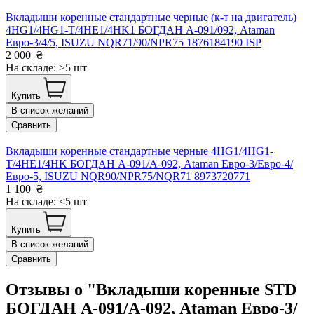
Вкладыши коренные стандартные черные (к-т на двигатель)
4HG1/4HG1-T/4HE1/4HK1 БОГДАН А-091/092, Ataman
Евро-3/4/5, ISUZU NQR71/90/NPR75 1876184190 ISP
2 000
₴
На складе: >5 шт
Купить
В список желаний
Сравнить
Вкладыши коренные стандартные черные 4HG1/4HG1-
T/4HE1/4HK БОГДАН А-091/А-092, Ataman Евро-3/Евро-4/
Евро-5, ISUZU NQR90/NPR75/NQR71 8973720771
1 100
₴
На складе: <5 шт
Купить
В список желаний
Сравнить
Отзывы о "Вкладыши коренные STD
БОГДАН А-091/А-092, Ataman Евро-3/