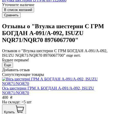
Втулка шестерни D ГРМ 8971126080
Уточните наличие
В список желаний
Сравнить
Отзывы о "Втулка шестерни С ГРМ
БОГДАН А-091/А-092, ISUZU
NQR71/NQR70 8976067700"
Отзывов о "Втулка шестерни С ГРМ БОГДАН А-091/А-092,
ISUZU NQR71/NQR70 8976067700" еще нет.
Будьте первым!
Еще
Добавить отзыв
Сопутствующие товары
Ось шестерни ГРМ А БОГДАН А-091/А-092, ISUZU
NQR71/NQR70
400
₴
На складе: >5 шт
Купить