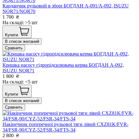
Карданчик рульовий в зборі БОГДАН А-091/А-092, ISUZU
NQR71/NQR70
1 700
₴
На складі: >5 шт
Купити
В список желаний
Сравнить
Кришка насосу гідропідсилювача керма БОГДАН А-092,
ISUZU NQR71
1 800
₴
На складі: <5 шт
Купити
В список желаний
Сравнить
Накінечник поперечної рульової тяги лівий CXZ81K/FVR-
34/FSR-90/CYZ-52/FSR-34/FTS-34
2 800
₴