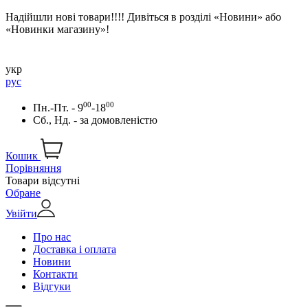
Надійшли нові товари!!!! Дивіться в розділі «Новини» або
«Новинки магазину»!
укр
рус
00
00
Пн.-Пт. - 9
-18
Сб., Нд. -
за домовленістю
Кошик
Порівняння
Товари відсутні
Обране
Увійти
Про нас
Доставка і оплата
Новини
Контакти
Відгуки