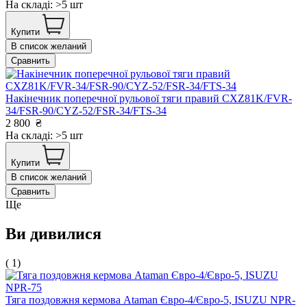
На складі: >5 шт
Купити
В список желаний
Сравнить
Накінечник поперечної рульової тяги правий CXZ81K/FVR-
34/FSR-90/CYZ-52/FSR-34/FTS-34
2 800
₴
На складі: >5 шт
Купити
В список желаний
Сравнить
Ще
Ви дивилися
( 1)
Тяга поздовжня кермова Ataman Євро-4/Євро-5, ISUZU NPR-