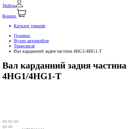
Увійти
Кошик
Каталог товарів
Головна
Вузли автомобіля
Трансмісія
Вал карданний задня частина 4HG1/4НG1-T
Вал карданний задня частина
4HG1/4НG1-T