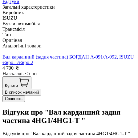
Відгуки
Загальні характеристики
Виробник
ISUZU
Вузли автомобіля
Трансмісія
Тип
Оригінал
Аналогічні товари
Вал карданний (задня частина) БОГДАН А-091/А-092, ISUZU
Євро-1/Євро-2
4 700
₴
На складі: <5 шт
Купити
В список желаний
Сравнить
Відгуки про "Вал карданний задня
частина 4HG1/4НG1-T "
Відгуків про "Вал карданний задня частина 4HG1/4НG1-T "