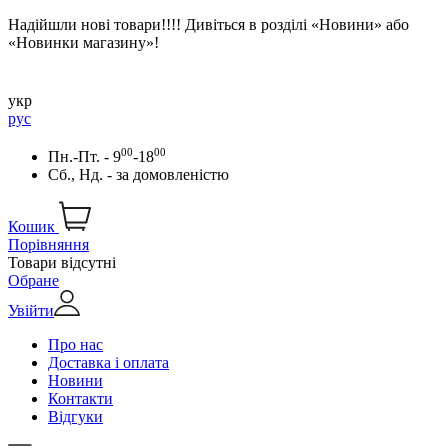
Надійшли нові товари!!!! Дивіться в розділі «Новини» або
«Новинки магазину»!
укр
рус
00
00
Пн.-Пт. - 9
-18
Сб., Нд. -
за домовленістю
Кошик
Порівняння
Товари відсутні
Обране
Увійти
Про нас
Доставка і оплата
Новини
Контакти
Відгуки