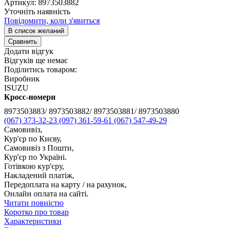
Артикул:
8973503882
Уточніть наявність
Повідомити, коли з'явиться
В список желаний
Сравнить
Додати відгук
Відгуків ще немає
Поділитись товаром:
Виробник
ISUZU
Кросс-номери
8973503883/ 8973503882/ 8973503881/ 8973503880
(067) 373-32-23
(097) 361-59-61
(067) 547-49-29
Самовивіз,
Кур'єр по Києву,
Самовивіз з Пошти,
Кур'єр по Україні.
Готівкою кур'єру,
Накладений платіж,
Передоплата на карту / на рахунок,
Онлайн оплата на сайті.
Читати повністю
Коротко про товар
Характеристики