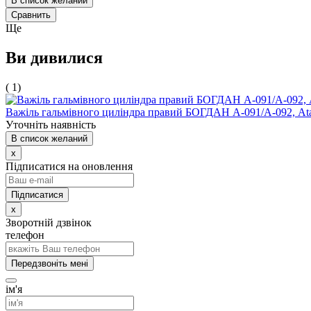
В список желаний
Сравнить
Ще
Ви дивилися
( 1)
Важіль гальмівного циліндра правий БОГДАН А-091/А-092, 
Уточніть наявність
В список желаний
x
Підписатися на оновлення
x
Зворотній дзвінок
телефон
Передзвоніть мені
ім'я