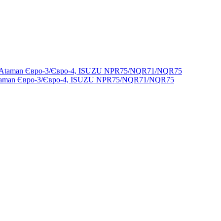
Ataman Євро-3/Євро-4, ISUZU NPR75/NQR71/NQR75