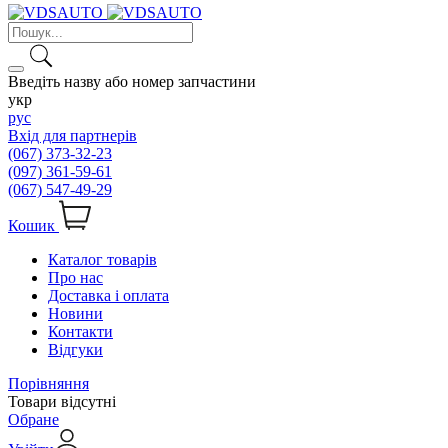
Введіть назву або номер запчастини
укр
рус
Вхід для партнерів
(067) 373-32-23
(097) 361-59-61
(067) 547-49-29
Кошик
Каталог товарів
Про нас
Доставка і оплата
Новини
Контакти
Відгуки
Порівняння
Товари відсутні
Обране