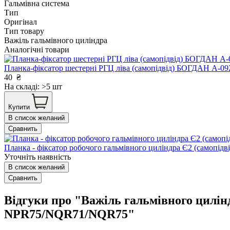
Гальмівна система
Тип
Оригінал
Тип товару
Важіль гальмівного циліндра
Аналогічні товари
Планка-фіксатор шестерні РГЦ ліва (самопідвід) БОГДАН А-0
40
₴
На складі: >5 шт
Купити
В список желаний
Сравнить
Планка - фіксатор робочого гальмівного циліндра Є2 (самопідві
Уточніть наявність
В список желаний
Сравнить
Відгуки про "Важіль гальмівного цилі
NPR75/NQR71/NQR75"