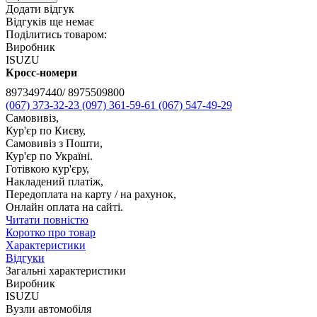
Додати відгук
Відгуків ще немає
Поділитись товаром:
Виробник
ISUZU
Кросс-номери
8973497440/ 8975509800
(067) 373-32-23
(097) 361-59-61
(067) 547-49-29
Самовивіз,
Кур'єр по Києву,
Самовивіз з Пошти,
Кур'єр по Україні.
Готівкою кур'єру,
Накладений платіж,
Передоплата на карту / на рахунок,
Онлайн оплата на сайті.
Читати повністю
Коротко про товар
Характеристики
Відгуки
Загальні характеристики
Виробник
ISUZU
Вузли автомобіля