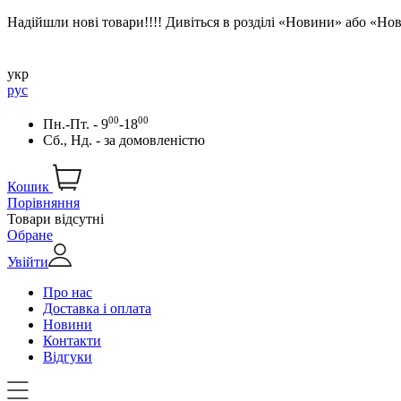
Надійшли нові товари!!!! Дивіться в розділі «Новини» або «Н
укр
рус
00
00
Пн.-Пт. - 9
-18
Сб., Нд. -
за домовленістю
Кошик
Порівняння
Товари відсутні
Обране
Увійти
Про нас
Доставка і оплата
Новини
Контакти
Відгуки