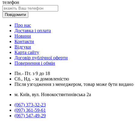
телефон
Повідомити
Про нас
Доставка і оплата
Новини
Контакти
Відгуки
Карта сайту
Договір публічної оферти
Повернення і обмін
Пн.- Пт.
з
9
до
18
Сб., Нд. -
за домовленістю
Після узгодження з менеджером, товар може бути видано о
м. Київ, вул. Новокостянтинівська 2а
(067) 373-32-23
(097) 361-59-61
(067) 547-49-29