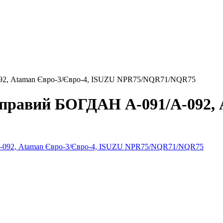
092, Ataman Євро-3/Євро-4, ISUZU NPR75/NQR71/NQR75
 правий БОГДАН А-091/А-092, 