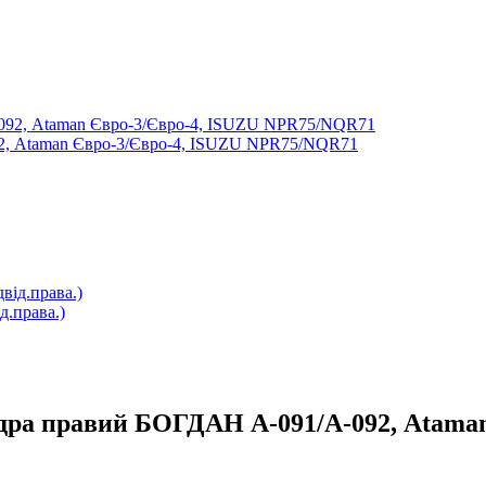
92, Ataman Євро-3/Євро-4, ISUZU NPR75/NQR71
д.права.)
ндра правий БОГДАН А-091/А-092, Ataman