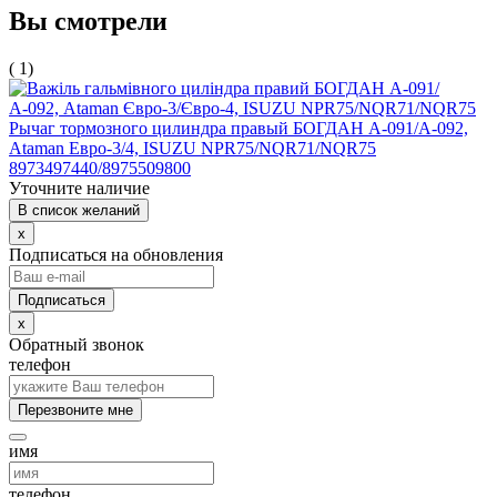
Вы смотрели
( 1)
Рычаг тормозного цилиндра правый БОГДАН А-091/А-092,
Ataman Евро-3/4, ISUZU NPR75/NQR71/NQR75
8973497440/8975509800
Уточните наличие
В список желаний
x
Подписаться на обновления
x
Обратный звонок
телефон
Перезвоните мне
имя
телефон