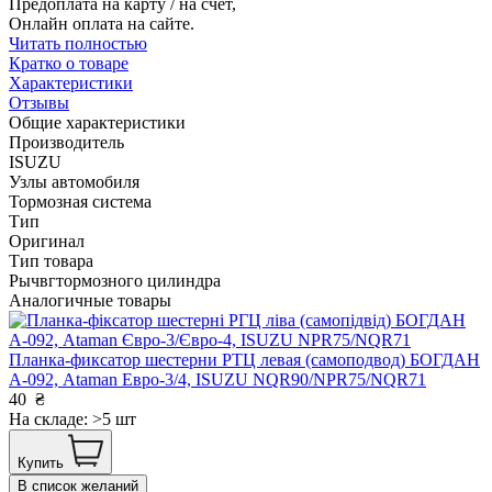
Предоплата на карту / на счет,
Онлайн оплата на сайте.
Читать полностью
Кратко о товаре
Характеристики
Отзывы
Общие характеристики
Производитель
ISUZU
Узлы автомобиля
Тормозная система
Тип
Оригинал
Тип товара
Рычвгтормозного цилиндра
Аналогичные товары
Планка-фиксатор шестерни РТЦ левая (самоподвод) БОГДАН
А-092, Ataman Евро-3/4, ISUZU NQR90/NPR75/NQR71
40
₴
На складе: >5 шт
Купить
В список желаний