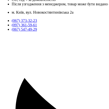
Після узгодження з менеджером, товар може бути видано о
м. Київ, вул. Новокостянтинівська 2а
(067) 373-32-23
(097) 361-59-61
(067) 547-49-29