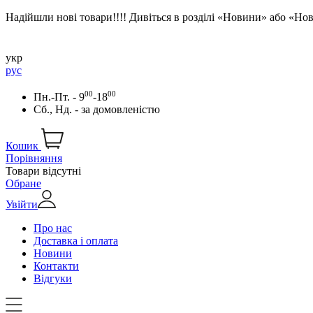
Надійшли нові товари!!!! Дивіться в розділі «Новини» або «Н
укр
рус
00
00
Пн.-Пт. - 9
-18
Сб., Нд. -
за домовленістю
Кошик
Порівняння
Товари відсутні
Обране
Увійти
Про нас
Доставка і оплата
Новини
Контакти
Відгуки