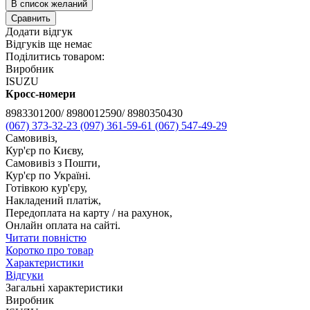
В список желаний
Сравнить
Додати відгук
Відгуків ще немає
Поділитись товаром:
Виробник
ISUZU
Кросс-номери
8983301200/ 8980012590/ 8980350430
(067) 373-32-23
(097) 361-59-61
(067) 547-49-29
Самовивіз,
Кур'єр по Києву,
Самовивіз з Пошти,
Кур'єр по Україні.
Готівкою кур'єру,
Накладений платіж,
Передоплата на карту / на рахунок,
Онлайн оплата на сайті.
Читати повністю
Коротко про товар
Характеристики
Відгуки
Загальні характеристики
Виробник