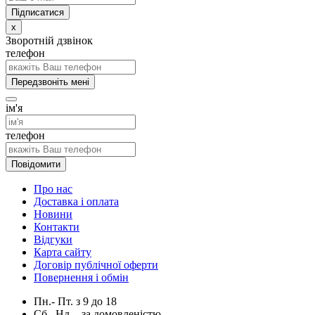
x
Зворотній дзвінок
телефон
Передзвоніть мені
ім'я
телефон
Повідомити
Про нас
Доставка і оплата
Новини
Контакти
Відгуки
Карта сайту
Договір публічної оферти
Повернення і обмін
Пн.- Пт.
з
9
до
18
Сб., Нд. -
за домовленістю