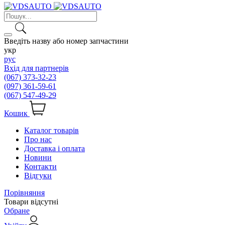
Введіть назву або номер запчастини
укр
рус
Вхід для партнерів
(067) 373-32-23
(097) 361-59-61
(067) 547-49-29
Кошик
Каталог товарів
Про нас
Доставка і оплата
Новини
Контакти
Відгуки
Порівняння
Товари відсутні
Обране