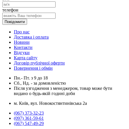
телефон
Повідомити
Про нас
Доставка і оплата
Новини
Контакти
Відгуки
Карта сайту
Договір публічної оферти
Повернення і обмін
Пн.- Пт.
з
9
до
18
Сб., Нд. -
за домовленістю
Після узгодження з менеджером, товар може бути
видано о будь-якій годині доби
м. Київ, вул. Новокостянтинівська 2а
(067) 373-32-23
(097) 361-59-61
(067) 547-49-29