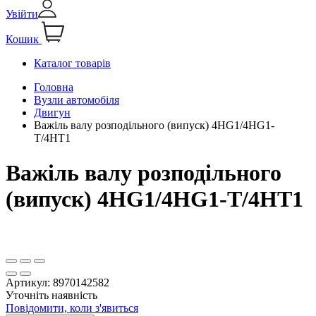
Увійти
Кошик
Каталог товарів
Головна
Вузли автомобіля
Двигун
Важіль валу розподільного (випуск) 4HG1/4HG1-
T/4HT1
Важіль валу розподільного
(випуск) 4HG1/4HG1-T/4HT1
Артикул:
8970142582
Уточніть наявність
Повідомити, коли з'явиться