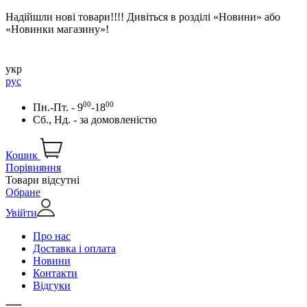
Надійшли нові товари!!!! Дивіться в розділі «Новини» або
«Новинки магазину»!
укр
рус
00
00
Пн.-Пт. - 9
-18
Сб., Нд. -
за домовленістю
Кошик
Порівняння
Товари відсутні
Обране
Увійти
Про нас
Доставка і оплата
Новини
Контакти
Відгуки