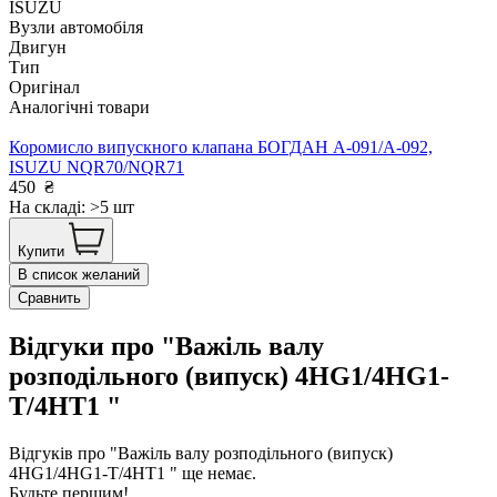
ISUZU
Вузли автомобіля
Двигун
Тип
Оригінал
Аналогічні товари
Коромисло випускного клапана БОГДАН А-091/А-092,
ISUZU NQR70/NQR71
450
₴
На складі: >5 шт
Купити
В список желаний
Сравнить
Відгуки про "Важіль валу
розподільного (випуск) 4HG1/4HG1-
T/4HT1 "
Відгуків про "Важіль валу розподільного (випуск)
4HG1/4HG1-T/4HT1 " ще немає.
Будьте першим!