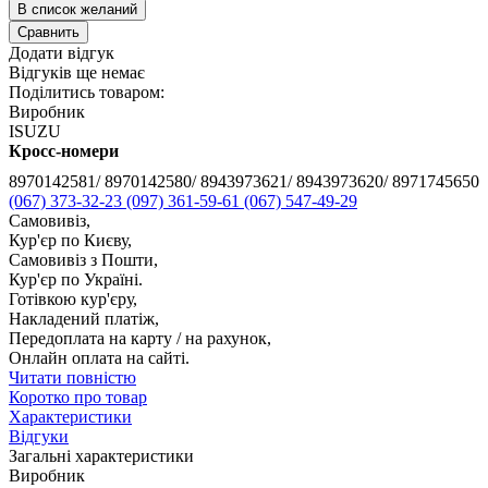
В список желаний
Сравнить
Додати відгук
Відгуків ще немає
Поділитись товаром:
Виробник
ISUZU
Кросс-номери
8970142581/ 8970142580/ 8943973621/ 8943973620/ 8971745650
(067) 373-32-23
(097) 361-59-61
(067) 547-49-29
Самовивіз,
Кур'єр по Києву,
Самовивіз з Пошти,
Кур'єр по Україні.
Готівкою кур'єру,
Накладений платіж,
Передоплата на карту / на рахунок,
Онлайн оплата на сайті.
Читати повністю
Коротко про товар
Характеристики
Відгуки
Загальні характеристики
Виробник