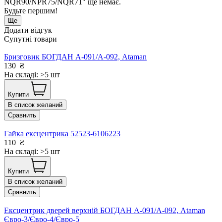
NQR90/NPR75/NQR71" ще немає.
Будьте першим!
Ще
Додати відгук
Супутні товари
Бризговик БОГДАН А-091/А-092, Ataman
130
₴
На складі: >5 шт
Купити
В список желаний
Сравнить
Гайка ексцентрика 52523-6106223
110
₴
На складі: >5 шт
Купити
В список желаний
Сравнить
Ексцентрик дверей верхній БОГДАН А-091/А-092, Ataman
Євро-3/Євро-4/Євро-5