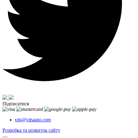
Підписатися
vds@vdsauto.com
Розробка та розвиток сайту