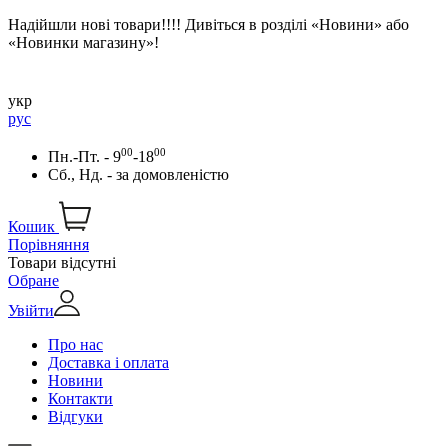
Надійшли нові товари!!!! Дивіться в розділі «Новини» або
«Новинки магазину»!
укр
рус
00
00
Пн.-Пт. - 9
-18
Сб., Нд. -
за домовленістю
Кошик
Порівняння
Товари відсутні
Обране
Увійти
Про нас
Доставка і оплата
Новини
Контакти
Відгуки