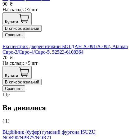
90
₴
На складі: >5 шт
Купити
В список желаний
Сравнить
Ексцентрик дверей нижній БОГДАН А-091/А-092, Ataman
Євро-3/Євро-4/Євро-5, 52523-6108364
70
₴
На складі: >5 шт
Купити
В список желаний
Сравнить
Ще
Ви дивилися
( 1)
Відбійник (буфер) гумовий фургона ISUZU
NQR90/NPR75/NQR71