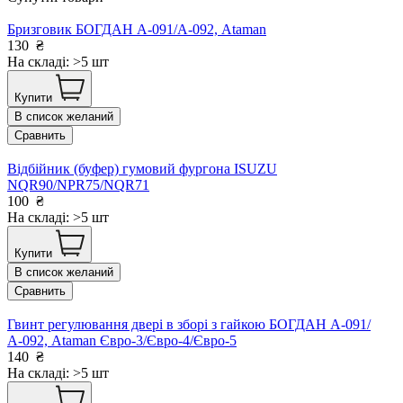
Бризговик БОГДАН А-091/А-092, Ataman
130
₴
На складі: >5 шт
Купити
В список желаний
Сравнить
Відбійник (буфер) гумовий фургона ISUZU
NQR90/NPR75/NQR71
100
₴
На складі: >5 шт
Купити
В список желаний
Сравнить
Гвинт регулювання двері в зборі з гайкою БОГДАН А-091/
А-092, Ataman Євро-3/Євро-4/Євро-5
140
₴
На складі: >5 шт