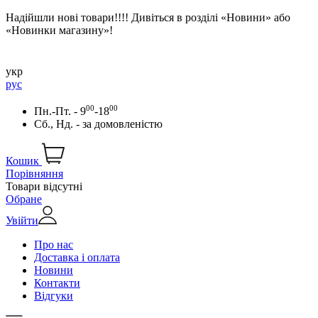
Надійшли нові товари!!!! Дивіться в розділі «Новини» або
«Новинки магазину»!
укр
рус
00
00
Пн.-Пт. - 9
-18
Сб., Нд. -
за домовленістю
Кошик
Порівняння
Товари відсутні
Обране
Увійти
Про нас
Доставка і оплата
Новини
Контакти
Відгуки