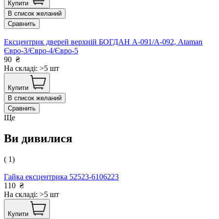
Купити
В список желаний
Сравнить
Ексцентрик дверей верхній БОГДАН А-091/А-092, Ataman
Євро-3/Євро-4/Євро-5
90
₴
На складі: >5 шт
Купити
В список желаний
Сравнить
Ще
Ви дивилися
( 1)
Гайка ексцентрика 52523-6106223
110
₴
На складі: >5 шт
Купити