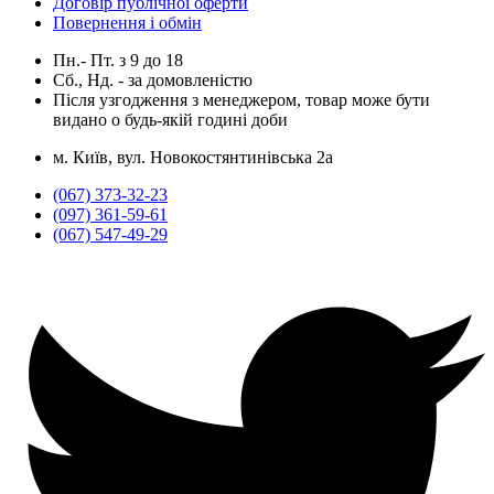
Договір публічної оферти
Повернення і обмін
Пн.- Пт.
з
9
до
18
Сб., Нд. -
за домовленістю
Після узгодження з менеджером, товар може бути
видано о будь-якій годині доби
м. Київ, вул. Новокостянтинівська 2а
(067) 373-32-23
(097) 361-59-61
(067) 547-49-29