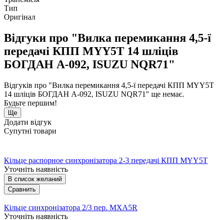
Тип
Оригінал
Відгуки про "Вилка перемикання 4,5-ї
передачі КПП MYY5T 14 шліців
БОГДАН А-092, ISUZU NQR71"
Відгуків про "Вилка перемикання 4,5-ї передачі КПП MYY5T
14 шліців БОГДАН А-092, ISUZU NQR71" ще немає.
Будьте першим!
Ще
Додати відгук
Супутні товари
Кільце распорное синхронізатора 2-3 передачі КПП MYY5T
Уточніть наявність
В список желаний
Сравнить
Кільце синхронізатора 2/3 пер. MXA5R
Уточніть наявність