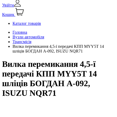
Увійти
Кошик
Каталог товарів
Головна
Вузли автомобіля
Трансмісія
Вилка перемикання 4,5-ї передачі КПП MYY5T 14
шліців БОГДАН А-092, ISUZU NQR71
Вилка перемикання 4,5-ї
передачі КПП MYY5T 14
шліців БОГДАН А-092,
ISUZU NQR71