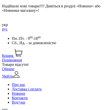
Надійшли нові товари!!!! Дивіться в розділі «Новини» або
«Новинки магазину»!
укр
рус
00
00
Пн.-Пт. - 9
-18
Сб., Нд. -
за домовленістю
Кошик
Порівняння
Товари відсутні
Обране
Увійти
Про нас
Доставка і оплата
Новини
Контакти
Відгуки