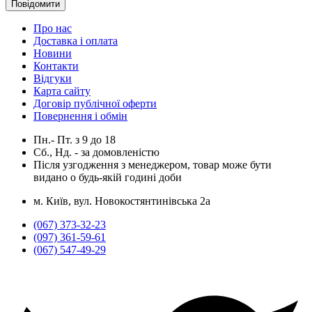
Повідомити
Про нас
Доставка і оплата
Новини
Контакти
Відгуки
Карта сайту
Договір публічної оферти
Повернення і обмін
Пн.- Пт.
з
9
до
18
Сб., Нд. -
за домовленістю
Після узгодження з менеджером, товар може бути
видано о будь-якій годині доби
м. Київ, вул. Новокостянтинівська 2а
(067) 373-32-23
(097) 361-59-61
(067) 547-49-29