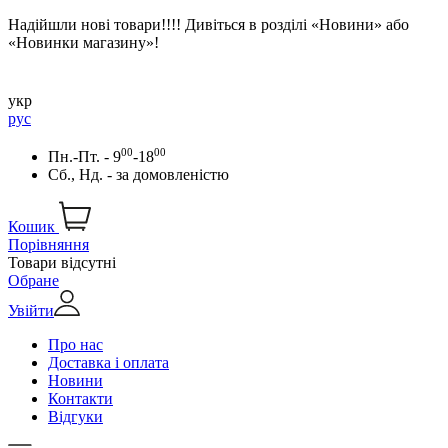
Надійшли нові товари!!!! Дивіться в розділі «Новини» або
«Новинки магазину»!
укр
рус
00
00
Пн.-Пт. - 9
-18
Сб., Нд. -
за домовленістю
Кошик
Порівняння
Товари відсутні
Обране
Увійти
Про нас
Доставка і оплата
Новини
Контакти
Відгуки