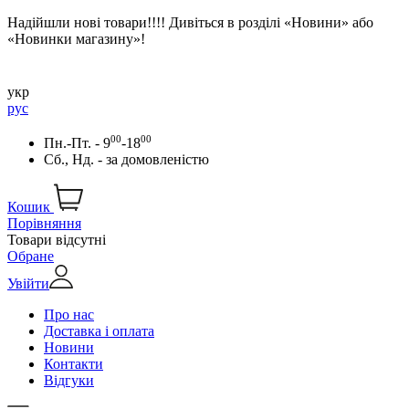
Надійшли нові товари!!!! Дивіться в розділі «Новини» або
«Новинки магазину»!
укр
рус
00
00
Пн.-Пт. - 9
-18
Сб., Нд. -
за домовленістю
Кошик
Порівняння
Товари відсутні
Обране
Увійти
Про нас
Доставка і оплата
Новини
Контакти
Відгуки