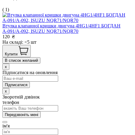
( 1)
Втулка клапанної кришки двигуна 4HG1/4HF1 БОГДАН
А-091/А-092, ISUZU NQR71/NQR70
120
₴
На складі: <5 шт
Купити
В список желаний
x
Підписатися на оновлення
x
Зворотній дзвінок
телефон
Передзвоніть мені
ім'я