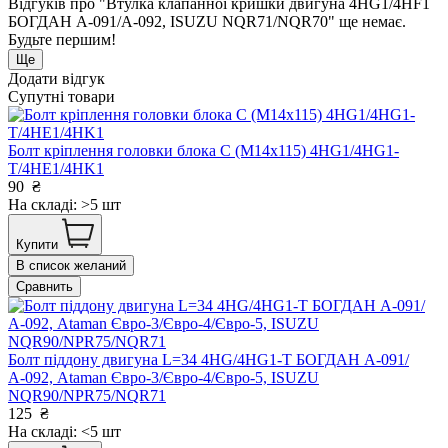
Відгуків про "Втулка клапанної кришки двигуна 4HG1/4HF1
БОГДАН А-091/А-092, ISUZU NQR71/NQR70" ще немає.
Будьте першим!
Ще
Додати відгук
Супутні товари
Болт кріплення головки блока С (М14х115) 4HG1/4HG1-
T/4HE1/4HK1
90
₴
На складі: >5 шт
Купити
В список желаний
Сравнить
Болт піддону двигуна L=34 4HG/4HG1-T БОГДАН А-091/
А-092, Ataman Євро-3/Євро-4/Євро-5, ISUZU
NQR90/NPR75/NQR71
125
₴
На складі: <5 шт