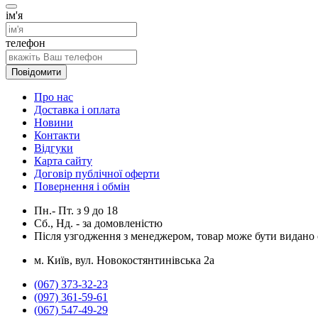
ім'я
телефон
Повідомити
Про нас
Доставка і оплата
Новини
Контакти
Відгуки
Карта сайту
Договір публічної оферти
Повернення і обмін
Пн.- Пт.
з
9
до
18
Сб., Нд. -
за домовленістю
Після узгодження з менеджером, товар може бути видано о
м. Київ, вул. Новокостянтинівська 2а
(067) 373-32-23
(097) 361-59-61
(067) 547-49-29