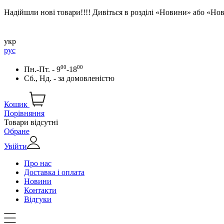
Надійшли нові товари!!!! Дивіться в розділі «Новини» або «Н
укр
рус
00
00
Пн.-Пт. - 9
-18
Сб., Нд. -
за домовленістю
Кошик
Порівняння
Товари відсутні
Обране
Увійти
Про нас
Доставка і оплата
Новини
Контакти
Відгуки