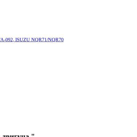
1/А-092, ISUZU NQR71/NQR70
 двигуна "