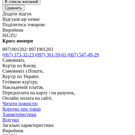
В список желаний
Сравнить
Додати відгук
Відгуків ще немає
Поділитись товаром:
Виробник
ISUZU
Кросс-номери
8971901202/ 8971901203
(067) 373-32-23
(097) 361-59-61
(067) 547-49-29
Самовивіз,
Кур'єр по Києву,
Самовивіз з Пошти,
Кур'єр по Україні.
Готівкою кур'єру,
Накладений платіж,
Передоплата на карту / на рахунок,
Онлайн оплата на сайті.
Читати повністю
Коротко про товар
Характеристики
Відгуки
Загальні характеристики
Виробник