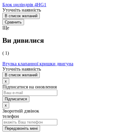
Блок циліндрів 4HG1
Уточніть наявність
В список желаний
Сравнить
Ще
Ви дивилися
( 1)
Втулка клапанної кришки двигуна
Уточніть наявність
В список желаний
x
Підписатися на оновлення
x
Зворотній дзвінок
телефон
Передзвоніть мені