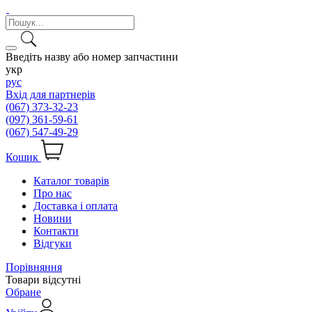
Введіть назву або номер запчастини
укр
рус
Вхід для партнерів
(067) 373-32-23
(097) 361-59-61
(067) 547-49-29
Кошик
Каталог товарів
Про нас
Доставка і оплата
Новини
Контакти
Відгуки
Порівняння
Товари відсутні
Обране