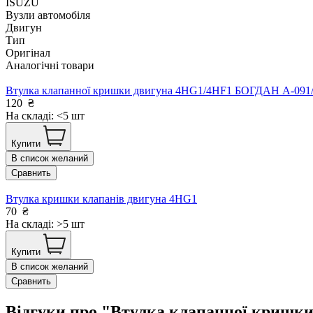
ISUZU
Вузли автомобіля
Двигун
Тип
Оригінал
Аналогічні товари
Втулка клапанної кришки двигуна 4HG1/4HF1 БОГДАН А-09
120
₴
На складі: <5 шт
Купити
В список желаний
Сравнить
Втулка кришки клапанів двигуна 4HG1
70
₴
На складі: >5 шт
Купити
В список желаний
Сравнить
Відгуки про "Втулка клапанної кришки