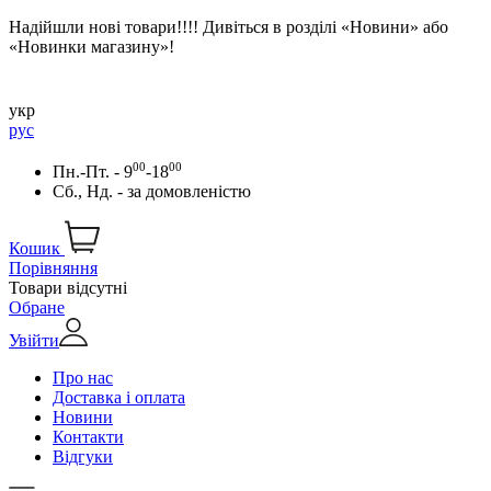
Надійшли нові товари!!!! Дивіться в розділі «Новини» або
«Новинки магазину»!
укр
рус
00
00
Пн.-Пт. - 9
-18
Сб., Нд. -
за домовленістю
Кошик
Порівняння
Товари відсутні
Обране
Увійти
Про нас
Доставка і оплата
Новини
Контакти
Відгуки