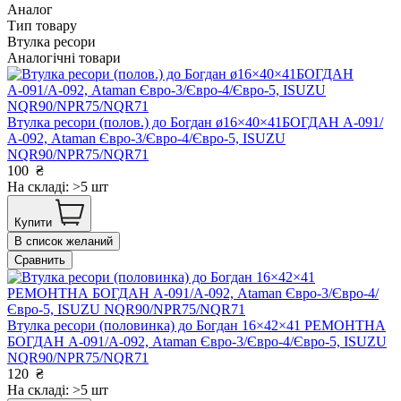
Аналог
Тип товару
Втулка ресори
Аналогічні товари
Втулка ресори (полов.) до Богдан ø16×40×41БОГДАН А-091/
А-092, Ataman Євро-3/Євро-4/Євро-5, ISUZU
NQR90/NPR75/NQR71
100
₴
На складі: >5 шт
Купити
В список желаний
Сравнить
Втулка ресори (половинка) до Богдан 16×42×41 РЕМОНТНА
БОГДАН А-091/А-092, Ataman Євро-3/Євро-4/Євро-5, ISUZU
NQR90/NPR75/NQR71
120
₴
На складі: >5 шт