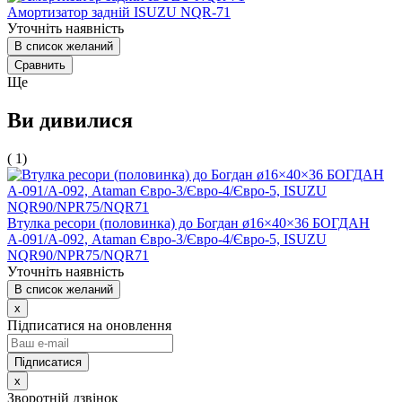
Амортизатор задній ISUZU NQR-71
Уточніть наявність
В список желаний
Сравнить
Ще
Ви дивилися
( 1)
Втулка ресори (половинка) до Богдан ø16×40×36 БОГДАН
А-091/А-092, Ataman Євро-3/Євро-4/Євро-5, ISUZU
NQR90/NPR75/NQR71
Уточніть наявність
В список желаний
x
Підписатися на оновлення
x
Зворотній дзвінок