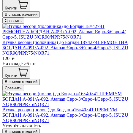
Купити
В список желаний
Сравнить
Втулка ресори (половинка) до Богдан 18×42×41 РЕМОНТНА
БОГДАН А-091/А-092, Ataman Євро-3/Євро-4/Євро-5, ISUZU
NQR90/NPR75/NQR71
120
₴
На складі: >5 шт
Купити
В список желаний
Сравнить
Втулка ресори (полов.) до Богдан ø16×40×41 ПРЕМІУМ
БОГДАН А-091/А-092, Ataman Євро-3/Євро-4/Євро-5, ISUZU
NQR90/NPR75/NQR71
Уточніть наявність
В список желаний