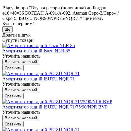
Відгуків про "Втулка ресори (половинка) до Богдан
ø16×40×36 БОГДАН А-091/А-092, Ataman Євро-3/Євро-4/
Євро-5, ISUZU NQR90/NPR75/NQR71" ще немає.
Будьте першим!
Ще
Додати відгук
Супутні товари
Амортизатор задній Isuzu NLR 85
Уточніть наявність
В список желаний
Сравнить
Амортизатор задній ISUZU NQR 71
Уточніть наявність
В список желаний
Сравнить
Амортизатор задній ISUZU NQR 71/75/90/NPR BVP
Уточніть наявність
В список желаний
Сравнить