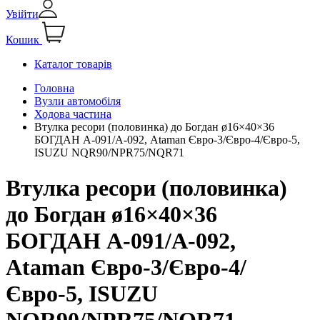
Увійти
Кошик
Каталог товарів
Головна
Вузли автомобіля
Ходова частина
Втулка ресори (половинка) до Богдан ø16×40×36
БОГДАН А-091/А-092, Ataman Євро-3/Євро-4/Євро-5,
ISUZU NQR90/NPR75/NQR71
Втулка ресори (половинка)
до Богдан ø16×40×36
БОГДАН А-091/А-092,
Ataman Євро-3/Євро-4/
Євро-5, ISUZU
NQR90/NPR75/NQR71