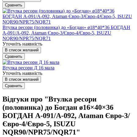
Сравнить
Втулка ресори (половинка) до «Богдан» ø18*40*36 БОГДАН
А-091/А-092, Ataman Євро-3/Євро-4/Євро-5, ISUZU
NQR90/NPR75/NQR71
Уточніть наявність
В список желаний
Сравнить
Втулка ресори Д 16 мала
Уточніть наявність
В список желаний
Сравнить
Відгуки про "Втулка ресори
(половинка) до Богдан ø16×40×36
БОГДАН А-091/А-092, Ataman Євро-3/
Євро-4/Євро-5, ISUZU
NQR90/NPR75/NQR71"