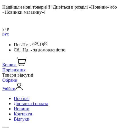
Надійшли нові товари!!!! Дивіться в розділі «Новини» або
«Новинки магазину»!
укр
рус
00
00
Пн.-Пт. - 9
-18
Сб., Нд. -
за домовленістю
Кошик
Порівняння
Товари відсутні
Обране
Увійти
Про нас
Доставка і оплата
Новини
Контакти
Відгуки