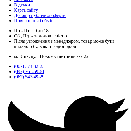
Відгуки
Карта сайту
Договір публічної оферти
Повернення і обмін
Пн.- Пт.
з
9
до
18
Сб., Нд. -
за домовленістю
Після узгодження з менеджером, товар може бути
видано о будь-якій годині доби
м. Київ, вул. Новокостянтинівська 2а
(067) 373-32-23
(097) 361-59-61
(067) 547-49-29