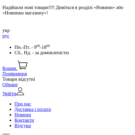
Надійшли нові товари!!!! Дивіться в розділі «Новини» або
«Новинки магазину»!
укр
рус
00
00
Пн.-Пт. - 9
-18
Сб., Нд. -
за домовленістю
Кошик
Порівняння
Товари відсутні
Обране
Увійти
Про нас
Доставка і оплата
Новини
Контакти
Відгуки