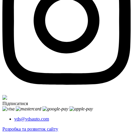
Підписатися
vds@vdsauto.com
Розробка та розвиток сайту