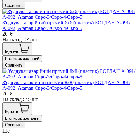
Сравнить
З'єднувач аварійний прямий 6х6 (пластик) БОГДАН А-091/
А-092, Ataman Євро-3/Євро-4/Євро-5
20
₴
На складі: >5 шт
Купити
В список желаний
Сравнить
З'єднувач аварійний прямий 8х8 (пластик) БОГДАН А-091/
А-092, Ataman Євро-3/Євро-4/Євро-5
20
₴
На складі: >5 шт
Купити
В список желаний
Сравнить
Ще