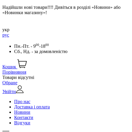
Надійшли нові товари!!!! Дивіться в розділі «Новини» або
«Новинки магазину»!
укр
рус
00
00
Пн.-Пт. - 9
-18
Сб., Нд. -
за домовленістю
Кошик
Порівняння
Товари відсутні
Обране
Увійти
Про нас
Доставка і оплата
Новини
Контакти
Відгуки