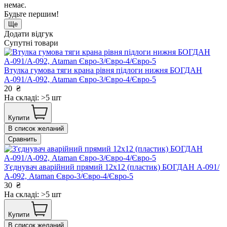
немає.
Будьте першим!
Ще
Додати відгук
Супутні товари
Втулка гумова тяги крана рівня підлоги нижня БОГДАН
А-091/А-092, Ataman Євро-3/Євро-4/Євро-5
20
₴
На складі: >5 шт
Купити
В список желаний
Сравнить
З'єднувач аварійний прямий 12х12 (пластик) БОГДАН А-091/
А-092, Ataman Євро-3/Євро-4/Євро-5
30
₴
На складі: >5 шт
Купити
В список желаний