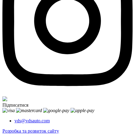
Підписатися
vds@vdsauto.com
Розробка та розвиток сайту