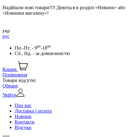
Надійшли нові товари!!!! Дивіться в розділі «Новини» або
«Новинки магазину»!
укр
рус
00
00
Пн.-Пт. - 9
-18
Сб., Нд. -
за домовленістю
Кошик
Порівняння
Товари відсутні
Обране
Увійти
Про нас
Доставка і оплата
Новини
Контакти
Відгуки