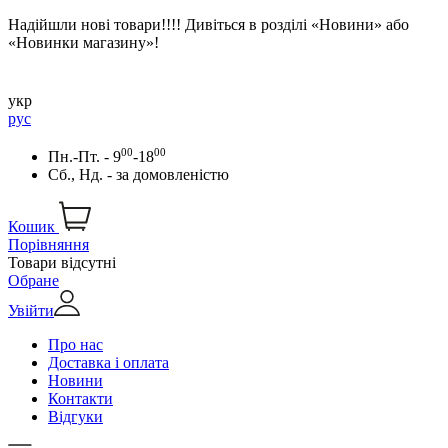
Надійшли нові товари!!!! Дивіться в розділі «Новини» або
«Новинки магазину»!
укр
рус
00
00
Пн.-Пт. - 9
-18
Сб., Нд. -
за домовленістю
Кошик
Порівняння
Товари відсутні
Обране
Увійти
Про нас
Доставка і оплата
Новини
Контакти
Відгуки