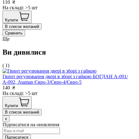
110
₴
На складі: >5 шт
Купити
В список желаний
Сравнить
Ще
Ви дивилися
( 1)
Гвинт регулювання двері в зборі з гайкою БОГДАН А-091/
А-092, Ataman Євро-3/Євро-4/Євро-5
140
₴
На складі: >5 шт
Купити
В список желаний
x
Підписатися на оновлення