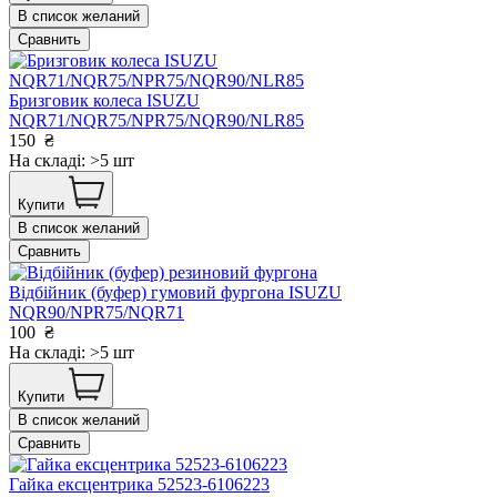
В список желаний
Сравнить
Бризговик колеса ISUZU
NQR71/NQR75/NPR75/NQR90/NLR85
150
₴
На складі: >5 шт
Купити
В список желаний
Сравнить
Відбійник (буфер) гумовий фургона ISUZU
NQR90/NPR75/NQR71
100
₴
На складі: >5 шт
Купити
В список желаний
Сравнить
Гайка ексцентрика 52523-6106223