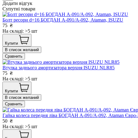
Додати відгук
Супутні товари
Болт ресори d=16 БОГДАН А-091/А-092, Ataman, ISUZU
75
₴
На складі: >5 шт
Купити
В список желаний
Сравнить
Втулка заднього амортизатора верхня ISUZU NLR85
75
₴
На складі: >5 шт
Купити
В список желаний
Сравнить
Гайка колеса передня ліва БОГДАН А-091/А-092, Ataman Євр
50
₴
На складі: >5 шт