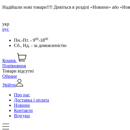
Надійшли нові товари!!!! Дивіться в розділі «Новини» або «Н
укр
рус
00
00
Пн.-Пт. - 9
-18
Сб., Нд. -
за домовленістю
Кошик
Порівняння
Товари відсутні
Обране
Увійти
Про нас
Доставка і оплата
Новини
Контакти
Відгуки