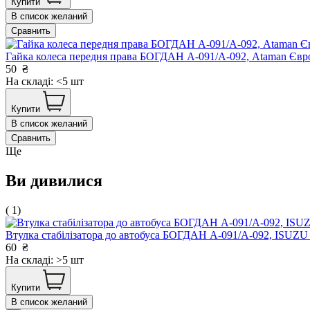
Купити
В список желаний
Сравнить
Гайка колеса передня права БОГДАН А-091/А-092, Ataman Є
50
₴
На складі: <5 шт
Купити
В список желаний
Сравнить
Ще
Ви дивилися
( 1)
Втулка стабілізатора до автобуса БОГДАН А-091/А-092, ISUZ
60
₴
На складі: >5 шт
Купити
В список желаний