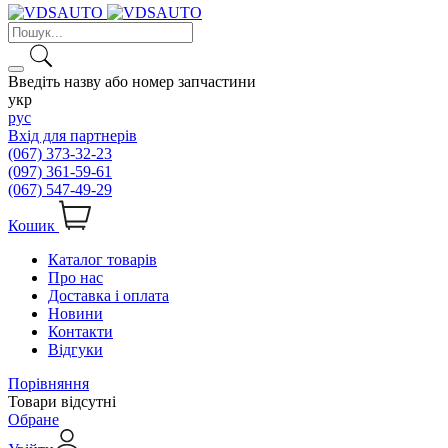
Введіть назву або номер запчастини
укр
рус
Вхід для партнерів
(067) 373-32-23
(097) 361-59-61
(067) 547-49-29
Кошик
Каталог товарів
Про нас
Доставка і оплата
Новини
Контакти
Відгуки
Порівняння
Товари відсутні
Обране