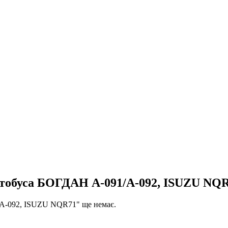
 автобуса БОГДАН А-091/А-092, ISUZU NQ
1/А-092, ISUZU NQR71" ще немає.