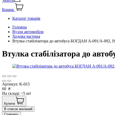
Увійти
Кошик
Каталог товарів
Головна
Вузли автомобіля
Ходова частина
Втулка стабілізатора до автобуса БОГДАН А-091/А-092,
Втулка стабілізатора до авт
Артикул:
K-015
60
₴
На складі: >5 шт
Купити
В список желаний
Сравнить