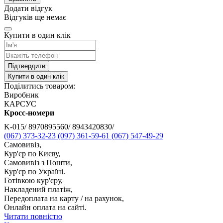
Додати відгук
Відгуків ще немає
Купити в один клік
Підтвердити
Купити в один клік
Поділитись товаром:
Виробник
КАРСУС
Кросс-номери
K-015/ 8970895560/ 8943420830/
(067) 373-32-23
(097) 361-59-61
(067) 547-49-29
Самовивіз,
Кур'єр по Києву,
Самовивіз з Пошти,
Кур'єр по Україні.
Готівкою кур'єру,
Накладений платіж,
Передоплата на карту / на рахунок,
Онлайн оплата на сайті.
Читати повністю