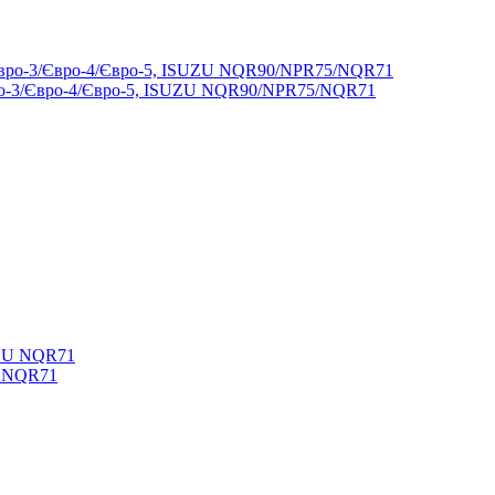
вро-3/Євро-4/Євро-5, ISUZU NQR90/NPR75/NQR71
U NQR71