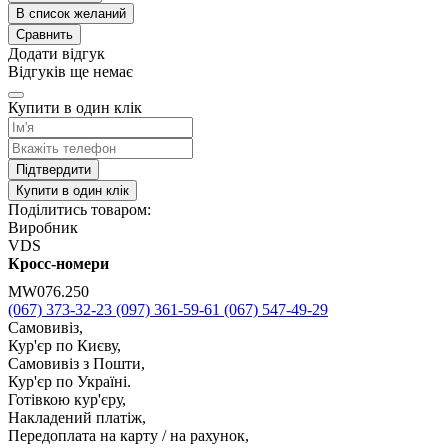
В список желаний
Сравнить
Додати відгук
Відгуків ще немає
Купити в один клік
Підтвердити
Купити в один клік
Поділитись товаром:
Виробник
VDS
Кросс-номери
MW076.250
(067) 373-32-23
(097) 361-59-61
(067) 547-49-29
Самовивіз,
Кур'єр по Києву,
Самовивіз з Пошти,
Кур'єр по Україні.
Готівкою кур'єру,
Накладений платіж,
Передоплата на карту / на рахунок,