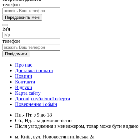
телефон
Передзвоніть мені
ім'я
телефон
Повідомити
Про нас
Доставка і оплата
Новини
Контакти
Відгуки
Карта сайту
Договір публічної оферти
Повернення і обмін
Пн.- Пт.
з
9
до
18
Сб., Нд. -
за домовленістю
Після узгодження з менеджером, товар може бути видано о
м. Київ, вул. Новокостянтинівська 2а