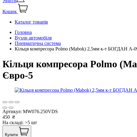
Увійти
Кошик
Каталог товарів
Головна
Вузли автомобіля
Пневматична система
Кільця компресора Polmo (Mabok) 2,5мм к-т БОГДАН А-0
Кільця компресора Polmo (Ma
Євро-5
Артикул:
MW076.250VDS
450
₴
На складі: >5 шт
Купити