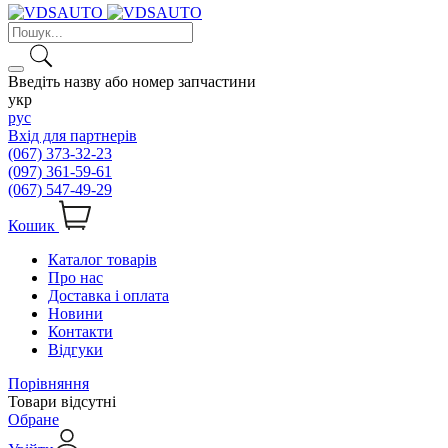
Введіть назву або номер запчастини
укр
рус
Вхід для партнерів
(067) 373-32-23
(097) 361-59-61
(067) 547-49-29
Кошик
Каталог товарів
Про нас
Доставка і оплата
Новини
Контакти
Відгуки
Порівняння
Товари відсутні
Обране