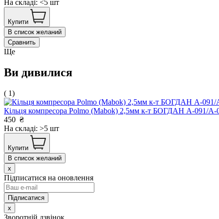
На складі: <5 шт
Купити
В список желаний
Сравнить
Ще
Ви дивилися
( 1)
Кільця компресора Polmo (Mabok) 2,5мм к-т БОГДАН А-091/А-0
450
₴
На складі: >5 шт
Купити
В список желаний
x
Підписатися на оновлення
x
Зворотній дзвінок