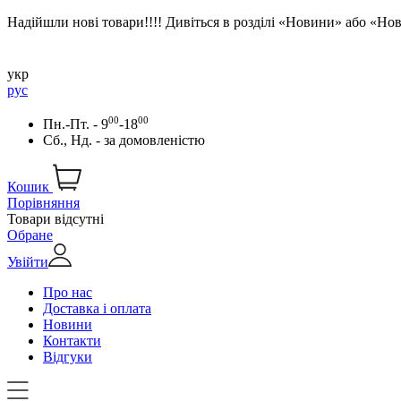
Надійшли нові товари!!!! Дивіться в розділі «Новини» або «Н
укр
рус
00
00
Пн.-Пт. - 9
-18
Сб., Нд. -
за домовленістю
Кошик
Порівняння
Товари відсутні
Обране
Увійти
Про нас
Доставка і оплата
Новини
Контакти
Відгуки