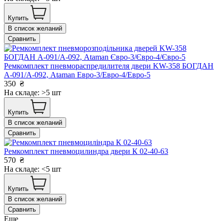
Купить
В список желаний
Сравнить
Ремкомплект пневмораспредилителя двери KW-358 БОГДАН
А-091/А-092, Ataman Евро-3/Евро-4/Евро-5
350
₴
На складе: >5 шт
Купить
В список желаний
Сравнить
Ремкомплект пневмоцилиндра двери К 02-40-63
570
₴
На складе: <5 шт
Купить
В список желаний
Сравнить
Еще