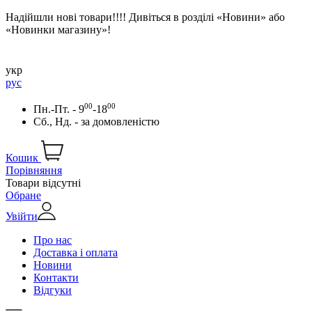
Надійшли нові товари!!!! Дивіться в розділі «Новини» або
«Новинки магазину»!
укр
рус
00
00
Пн.-Пт. - 9
-18
Сб., Нд. -
за домовленістю
Кошик
Порівняння
Товари відсутні
Обране
Увійти
Про нас
Доставка і оплата
Новини
Контакти
Відгуки