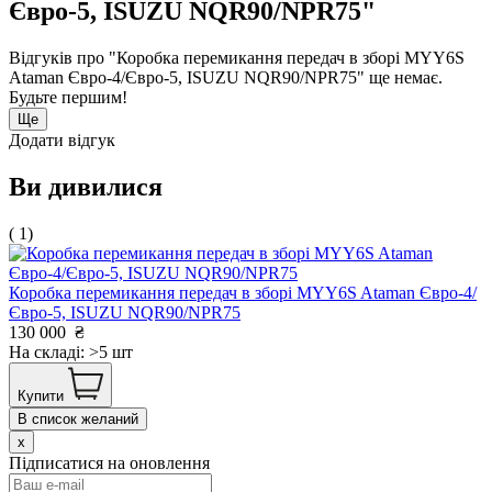
Євро-5, ISUZU NQR90/NPR75"
Відгуків про "Коробка перемикання передач в зборі MYY6S
Ataman Євро-4/Євро-5, ISUZU NQR90/NPR75" ще немає.
Будьте першим!
Ще
Додати відгук
Ви дивилися
( 1)
Коробка перемикання передач в зборі MYY6S Ataman Євро-4/
Євро-5, ISUZU NQR90/NPR75
130 000
₴
На складі: >5 шт
Купити
В список желаний
x
Підписатися на оновлення