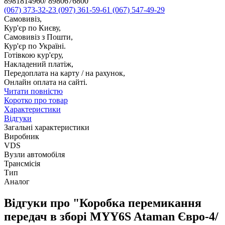
8981814960/ 8980676800
(067) 373-32-23
(097) 361-59-61
(067) 547-49-29
Самовивіз,
Кур'єр по Києву,
Самовивіз з Пошти,
Кур'єр по Україні.
Готівкою кур'єру,
Накладений платіж,
Передоплата на карту / на рахунок,
Онлайн оплата на сайті.
Читати повністю
Коротко про товар
Характеристики
Відгуки
Загальні характеристики
Виробник
VDS
Вузли автомобіля
Трансмісія
Тип
Аналог
Відгуки про "Коробка перемикання
передач в зборі MYY6S Ataman Євро-4/