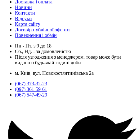
Доставка і оплата
Новини
Контакти
Відгуки
Карта сайту
Договір публічної оферти
Повернення і обмін
Пн.- Пт.
з
9
до
18
Сб., Нд. -
за домовленістю
Після узгодження з менеджером, товар може бути
видано о будь-якій годині доби
м. Київ, вул. Новокостянтинівська 2а
(067) 373-32-23
(097) 361-59-61
(067) 547-49-29