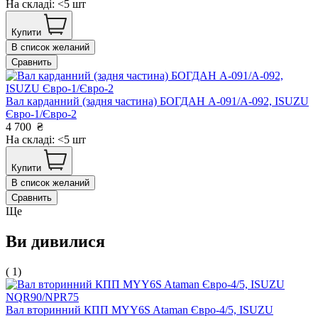
На складі: <5 шт
Купити
В список желаний
Сравнить
Вал карданний (задня частина) БОГДАН А-091/А-092, ISUZU
Євро-1/Євро-2
4 700
₴
На складі: <5 шт
Купити
В список желаний
Сравнить
Ще
Ви дивилися
( 1)
Вал вторинний КПП MYY6S Ataman Євро-4/5, ISUZU