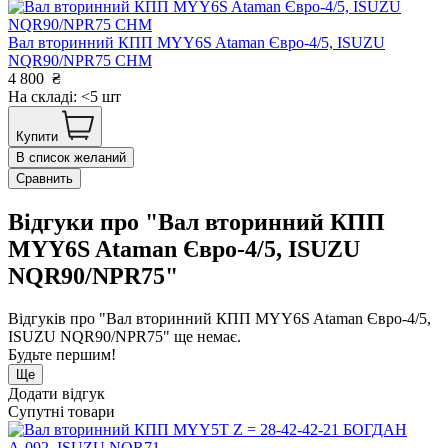
Вал вторинний КПП MYY6S Ataman Євро-4/5, ISUZU
NQR90/NPR75 CHM
4 800
₴
На складі: <5 шт
Купити
В список желаний
Сравнить
Відгуки про "Вал вторинний КПП
MYY6S Ataman Євро-4/5, ISUZU
NQR90/NPR75"
Відгуків про "Вал вторинний КПП MYY6S Ataman Євро-4/5,
ISUZU NQR90/NPR75" ще немає.
Будьте першим!
Ще
Додати відгук
Супутні товари