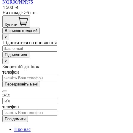
NQR90/NPR75
4 500
₴
На складі: >5 шт
Купити
В список желаний
x
Підписатися на оновлення
x
Зворотній дзвінок
телефон
Передзвоніть мені
ім'я
телефон
Повідомити
Про нас