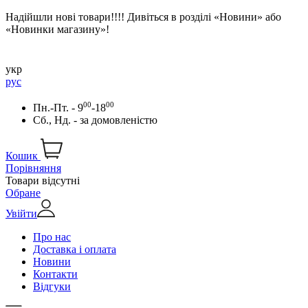
Надійшли нові товари!!!! Дивіться в розділі «Новини» або
«Новинки магазину»!
укр
рус
00
00
Пн.-Пт. - 9
-18
Сб., Нд. -
за домовленістю
Кошик
Порівняння
Товари відсутні
Обране
Увійти
Про нас
Доставка і оплата
Новини
Контакти
Відгуки