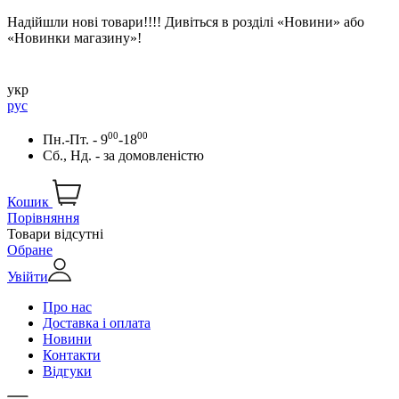
Надійшли нові товари!!!! Дивіться в розділі «Новини» або
«Новинки магазину»!
укр
рус
00
00
Пн.-Пт. - 9
-18
Сб., Нд. -
за домовленістю
Кошик
Порівняння
Товари відсутні
Обране
Увійти
Про нас
Доставка і оплата
Новини
Контакти
Відгуки