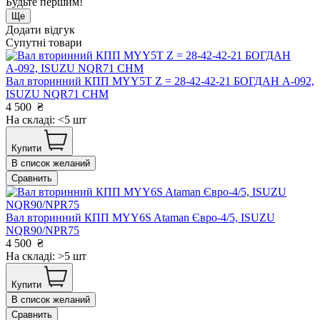
Будьте першим!
Ще
Додати відгук
Супутні товари
Вал вторинний КПП MYY5T Z = 28-42-42-21 БОГДАН А-092,
ISUZU NQR71 CHM
4 500
₴
На складі: <5 шт
Купити
В список желаний
Сравнить
Вал вторинний КПП MYY6S Ataman Євро-4/5, ISUZU
NQR90/NPR75
4 500
₴
На складі: >5 шт
Купити
В список желаний
Сравнить