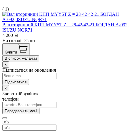
( 1)
Вал вторинний КПП MYY5T Z = 28-42-42-21 БОГДАН А-092,
ISUZU NQR71
4 200
₴
На складі: >5 шт
Купити
В список желаний
x
Підписатися на оновлення
x
Зворотній дзвінок
телефон
Передзвоніть мені
ім'я