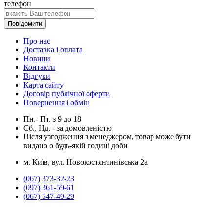
телефон
Повідомити
Про нас
Доставка і оплата
Новини
Контакти
Відгуки
Карта сайту
Договір публічної оферти
Повернення і обмін
Пн.- Пт.
з
9
до
18
Сб., Нд. -
за домовленістю
Після узгодження з менеджером, товар може бути
видано о будь-якій годині доби
м. Київ, вул. Новокостянтинівська 2а
(067) 373-32-23
(097) 361-59-61
(067) 547-49-29