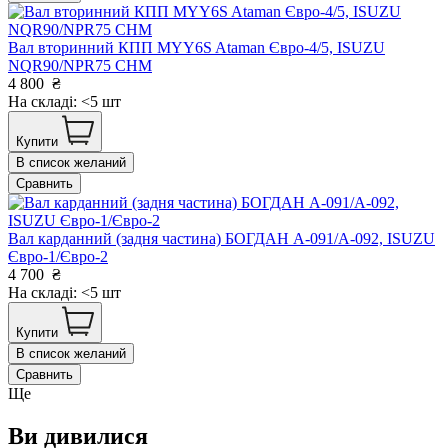
Вал вторинний КПП MYY6S Ataman Євро-4/5, ISUZU
NQR90/NPR75 CHM
4 800
₴
На складі: <5 шт
Купити
В список желаний
Сравнить
Вал карданний (задня частина) БОГДАН А-091/А-092, ISUZU
Євро-1/Євро-2
4 700
₴
На складі: <5 шт
Купити
В список желаний
Сравнить
Ще
Ви дивилися