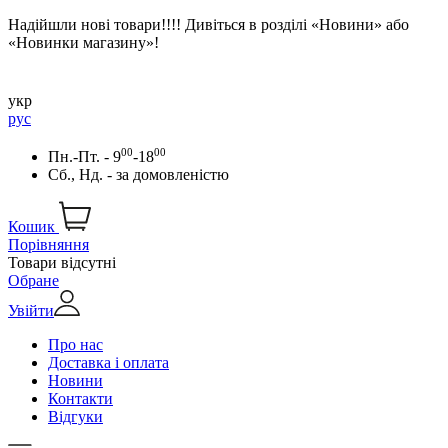
Надійшли нові товари!!!! Дивіться в розділі «Новини» або
«Новинки магазину»!
укр
рус
00
00
Пн.-Пт. - 9
-18
Сб., Нд. -
за домовленістю
Кошик
Порівняння
Товари відсутні
Обране
Увійти
Про нас
Доставка і оплата
Новини
Контакти
Відгуки