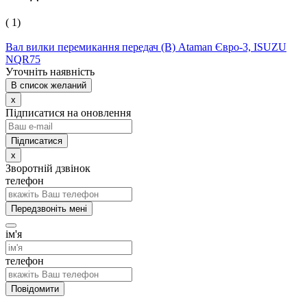
( 1)
Вал вилки перемикання передач (В) Ataman Євро-3, ISUZU
NQR75
Уточніть наявність
В список желаний
x
Підписатися на оновлення
x
Зворотній дзвінок
телефон
Передзвоніть мені
ім'я
телефон
Повідомити