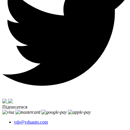
Підписатися
vds@vdsauto.com