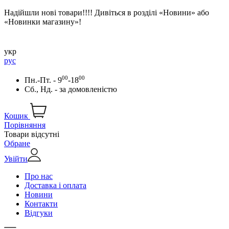
Надійшли нові товари!!!! Дивіться в розділі «Новини» або
«Новинки магазину»!
укр
рус
00
00
Пн.-Пт. - 9
-18
Сб., Нд. -
за домовленістю
Кошик
Порівняння
Товари відсутні
Обране
Увійти
Про нас
Доставка і оплата
Новини
Контакти
Відгуки