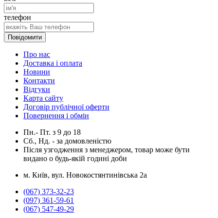
телефон
Повідомити
Про нас
Доставка і оплата
Новини
Контакти
Відгуки
Карта сайту
Договір публічної оферти
Повернення і обмін
Пн.- Пт.
з
9
до
18
Сб., Нд. -
за домовленістю
Після узгодження з менеджером, товар може бути
видано о будь-якій годині доби
м. Київ, вул. Новокостянтинівська 2а
(067) 373-32-23
(097) 361-59-61
(067) 547-49-29