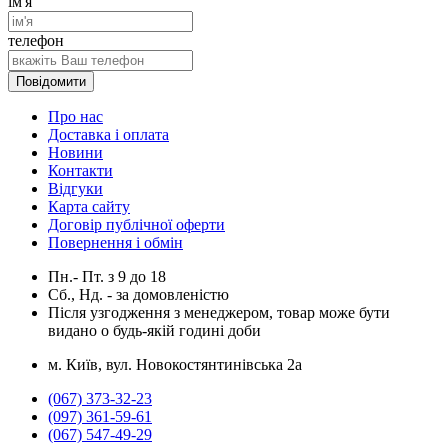
ім'я
телефон
Повідомити
Про нас
Доставка і оплата
Новини
Контакти
Відгуки
Карта сайту
Договір публічної оферти
Повернення і обмін
Пн.- Пт.
з
9
до
18
Сб., Нд. -
за домовленістю
Після узгодження з менеджером, товар може бути
видано о будь-якій годині доби
м. Київ, вул. Новокостянтинівська 2а
(067) 373-32-23
(097) 361-59-61
(067) 547-49-29