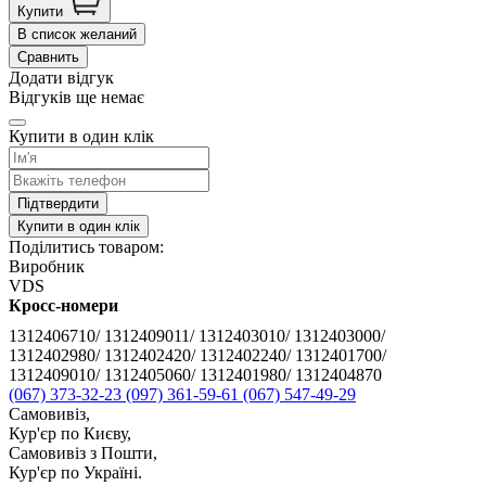
Купити
В список желаний
Сравнить
Додати відгук
Відгуків ще немає
Купити в один клік
Підтвердити
Купити в один клік
Поділитись товаром:
Виробник
VDS
Кросс-номери
1312406710/ 1312409011/ 1312403010/ 1312403000/
1312402980/ 1312402420/ 1312402240/ 1312401700/
1312409010/ 1312405060/ 1312401980/ 1312404870
(067) 373-32-23
(097) 361-59-61
(067) 547-49-29
Самовивіз,
Кур'єр по Києву,
Самовивіз з Пошти,
Кур'єр по Україні.