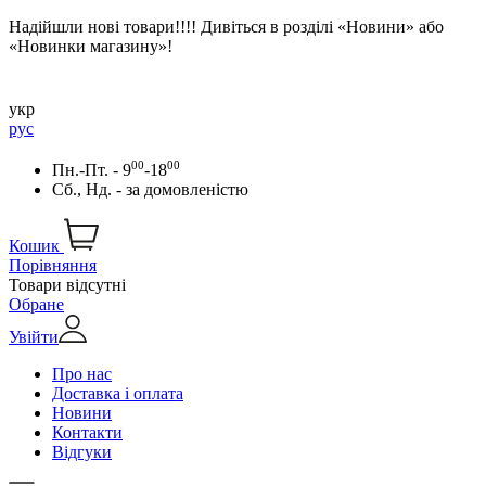
Надійшли нові товари!!!! Дивіться в розділі «Новини» або
«Новинки магазину»!
укр
рус
00
00
Пн.-Пт. - 9
-18
Сб., Нд. -
за домовленістю
Кошик
Порівняння
Товари відсутні
Обране
Увійти
Про нас
Доставка і оплата
Новини
Контакти
Відгуки