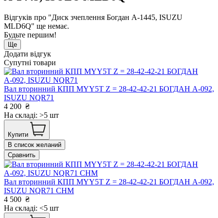
Відгуків про "Диск зчеплення Богдан А-1445, ISUZU
MLD6Q" ще немає.
Будьте першим!
Ще
Додати відгук
Супутні товари
Вал вторинний КПП MYY5T Z = 28-42-42-21 БОГДАН А-092,
ISUZU NQR71
4 200
₴
На складі: >5 шт
Купити
В список желаний
Сравнить
Вал вторинний КПП MYY5T Z = 28-42-42-21 БОГДАН А-092,
ISUZU NQR71 CHM
4 500
₴
На складі: <5 шт