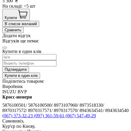
5 300
₴
На складі: <5 шт
Купити
В список желаний
Сравнить
Додати відгук
Відгуків ще немає
Купити в один клік
Підтвердити
Купити в один клік
Поділитись товаром:
Виробник
ISUZU BVP
Кросс-номери
5876100501/ 5876100500/ 8973107960/ 8973518330/
8970317572/ 8970317571/ 8970317570/ 8943634541/ 8943634540
(067) 373-32-23
(097) 361-59-61
(067) 547-49-29
Самовивіз,
Кур'єр по Києву,