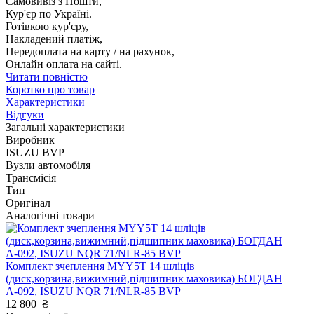
Самовивіз з Пошти,
Кур'єр по Україні.
Готівкою кур'єру,
Накладений платіж,
Передоплата на карту / на рахунок,
Онлайн оплата на сайті.
Читати повністю
Коротко про товар
Характеристики
Відгуки
Загальні характеристики
Виробник
ISUZU BVP
Вузли автомобіля
Трансмісія
Тип
Оригінал
Аналогічні товари
Комплект зчеплення MYY5T 14 шліців
(диск,корзина,вижимний,підшипник маховика) БОГДАН
А-092, ISUZU NQR 71/NLR-85 BVP
12 800
₴