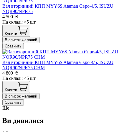
Вал вторинний КПП MYY6S Ataman Євро-4/5, ISUZU
NQR90/NPR75
4 500
₴
На складі: >5 шт
Купити
В список желаний
Сравнить
Вал вторинний КПП MYY6S Ataman Євро-4/5, ISUZU
NQR90/NPR75 CHM
4 800
₴
На складі: <5 шт
Купити
В список желаний
Сравнить
Ще
Ви дивилися