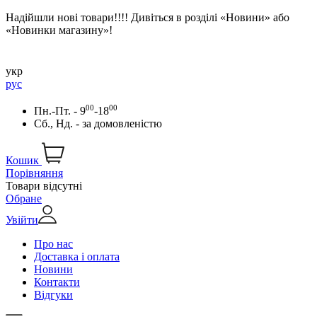
Надійшли нові товари!!!! Дивіться в розділі «Новини» або
«Новинки магазину»!
укр
рус
00
00
Пн.-Пт. - 9
-18
Сб., Нд. -
за домовленістю
Кошик
Порівняння
Товари відсутні
Обране
Увійти
Про нас
Доставка і оплата
Новини
Контакти
Відгуки