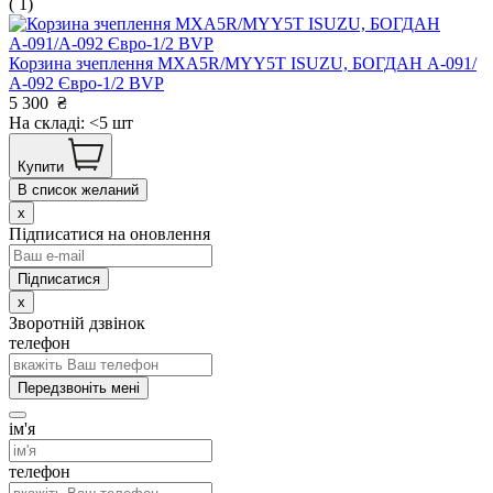
( 1)
Корзина зчеплення MXA5R/MYY5T ISUZU, БОГДАН А-091/
А-092 Євро-1/2 BVP
5 300
₴
На складі: <5 шт
Купити
В список желаний
x
Підписатися на оновлення
x
Зворотній дзвінок
телефон
Передзвоніть мені
ім'я
телефон